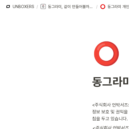
UNBOXERS
/
동그라미, 같이 만들어볼까요? (종료)
/
동그라미 개
⭕
동그라미
<주식회사 언박서즈>(
정보 보호 및 권익을
침을 두고 있습니다.
<주식회사 언박서즈>(