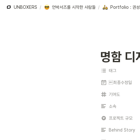
UNBOXERS
/
언박서즈를 시작한 사람들
/
명함 디자
태그
최종수정일
기여도
소속
프로젝트 규모
Behind Story