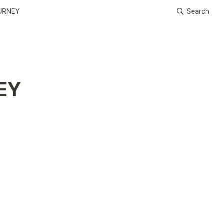
URNEY
Search
EY