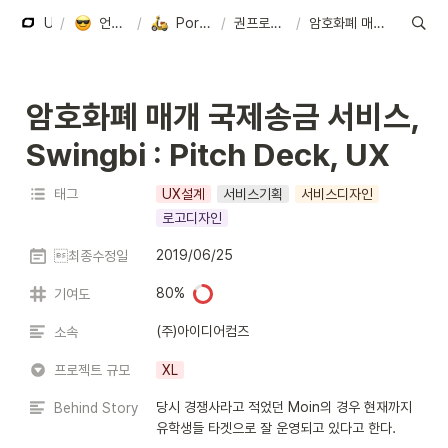
UNBOXERS
/
언박서즈를 시작한 사람들
/
Portfolio : 권성민, 미스터 맥가이버.
/
권프로의 디자인&기획 Archive
/
암호화폐 매개 국제송금 서비스, Swingbi : Pitch Deck, UX
암호화폐 매개 국제송금 서비스, 
Swingbi : Pitch Deck, UX
태그
UX설계
서비스기획
서비스디자인
로고디자인
2019/06/25
최종수정일
80%
기여도
(주)아이디어컴즈
소속
프로젝트 규모
XL
당시 경쟁사라고 적었던 Moin의 경우 현재까지 
Behind Story
유학생들 타겟으로 잘 운영되고 있다고 한다.